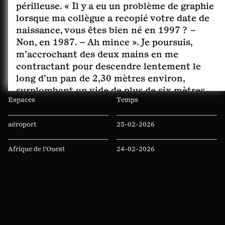
périlleuse. « Il y a eu un problème de graphie
lorsque ma collègue a recopié votre date de
naissance, vous êtes bien né en 1997 ? –
Non, en 1987. – Ah mince ». Je poursuis,
m’accrochant des deux mains en me
contractant pour descendre lentement le
long d’un pan de 2,30 mètres environ,
surplombant un vide de plus de six mètres.
Espaces
Temps
Je me dis que ce serait tragi-comique de
tomber et de mourir à cet instant, au
aéroport
25-02-2026
moment même où je parle avec une
employée municipale de mes papiers
Afrique de l'Ouest
24-02-2026
d’identité et de ma date de naissance.
altitude
22-02-2026
amphithéâtre
20-01-2026
Andrésy
26-11-2025