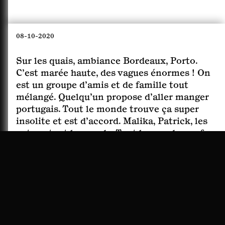
chemin initial. Je le préfère. Il monte, on
aperçoit des pierres, encore et toujours, et
un stade.
08-10-2020
Sur les quais, ambiance Bordeaux, Porto.
C’est marée haute, des vagues énormes ! On
est un groupe d’amis et de famille tout
mélangé. Quelqu’un propose d’aller manger
portugais. Tout le monde trouve ça super
insolite et est d’accord. Malika, Patrick, les
autres, tout le monde. Tout le monde, sauf
une personne qui reste plantée là avec sa
couronne et ses escarpins dorées : la reine !
Elisabeth refuse de manger portugais ! –
Allez
, insista l’un de nous qui avait sans
doute faim.
Allez, on y va ! C’est décidé !
–
Il
n’en est pas question
, répondit la reine. Je
décidai d’intervenir : –
Allez venez, c’est une