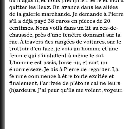
du magasin, et nous précipite Pierre et moi à
chouette. Olivier vient nous interrompre en
quitter les lieux. On avance dans les allées
chouinant. Sa mère va ranger la chambre
de la galerie marchande. Je demande à Pierre
avec son fils et son mari. Je ne sais pas trop
s’il a déjà payé 38 euros en pièces de 20
quoi faire. Je plie une couette et un
centimes. Nous voilà dans un lit au rez-de-
polochon, puis je les range dans un placard,
chaussée, près d’une fenêtre donnant sur la
c’est un placard très profond dans lequel se
rue. À travers des rangées de voitures, sur le
trouvent déjà plein d’objets. Je suis surprise.
trottoir d’en face, je vois un homme et une
Je marche, de nouveau accompagnée de
femme qui s’installent à même le sol.
quelques personnes. Il y a la femme qui
L’homme est assis, torse nu, et sort un
porte un chapeau de lutin, accompagnée de
énorme sexe. Je dis à Pierre de regarder. La
deux autres filles, et deux garçons. On
femme commence à être toute excitée et
marche dans une ville que je connais. On est
finalement, l’arrivée de piétons calme leurs
sur la route principale. Des arbres et des
(h)ardeurs. J’ai peur qu’ils me voient, voyeur.
pierres la bordent. C’est une promenade
agréable, sans voiture, sans béton. L’un des
garçons, qui ressemble à Yoann mais qui
s’appelle Greg, aimerait prendre un autre
chemin, le long d’une rivière, mais l’une des
filles a déjà commencé à emprunter le