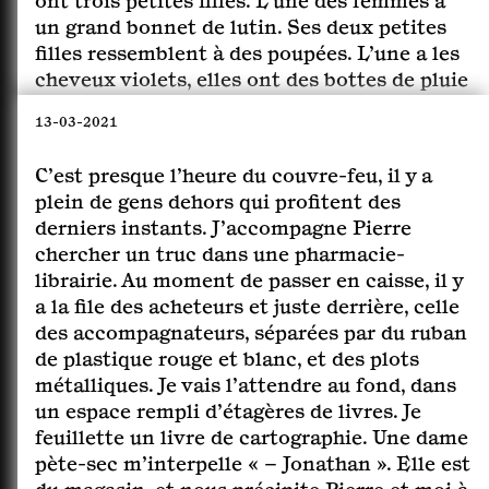
ont trois petites filles. L’une des femmes a
un grand bonnet de lutin. Ses deux petites
filles ressemblent à des poupées. L’une a les
cheveux violets, elles ont des bottes de pluie
colorées et font demi-tour car l’une d’elle a
13-03-2021
oublié de laver ses bottes ou ses cheveux. Je
continue à marcher avec les femmes. J’arrive
C’est presque l’heure du couvre-feu, il y a
dans une chambre au fond d’un couloir.
plein de gens dehors qui profitent des
Olivier est dans la chambre. Il est super mal,
derniers instants. J’accompagne Pierre
il n’a pas dormi. Moi non plus, lui dis-je. Il
chercher un truc dans une pharmacie-
commence à compter mes heures de
librairie. Au moment de passer en caisse, il y
sommeil pour comparer sa fatigue et la
a la file des acheteurs et juste derrière, celle
mienne : 3, 4, 5… Je trouve ça stupide. Je ne
des accompagnateurs, séparées par du ruban
bataille pas. Puis on doit ranger la chambre.
de plastique rouge et blanc, et des plots
Ses parents arrivent. Il y a une chambre et
métalliques. Je vais l’attendre au fond, dans
une antichambre. Le père d’Olivier s’occupe
un espace rempli d’étagères de livres. Je
de la chambre avec Olivier. Il se met tout nu
feuillette un livre de cartographie. Une dame
pour ranger. Je reste avec la mère d’Olivier.
pète-sec m’interpelle « – Jonathan ». Elle est
Elle est très jeune. On discute, c’est