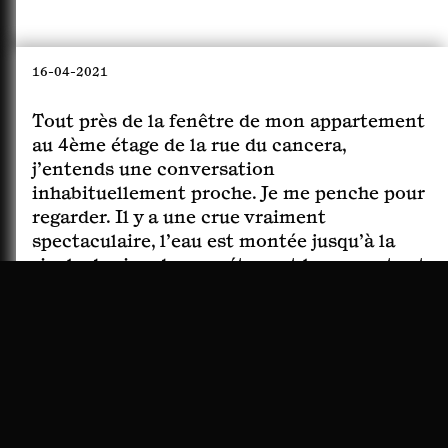
16-04-2021
Tout près de la fenêtre de mon appartement
au 4ème étage de la rue du cancera,
j’entends une conversation
inhabituellement proche. Je me penche pour
regarder. Il y a une crue vraiment
spectaculaire, l’eau est montée jusqu’à la
rigole de zinc de mon étage et le courant est
calme. Le ciel est bleu. Il fait doux. Les voix
que j’entendais sont celles de deux
personnes qui discutent tout en dérivant
vers la Garonne sur un radeau minimal
semblable à une porte. J’ai peur que l’eau
monte encore et entre en débordant par mes
fenêtres. En m’imaginant les trois étages de