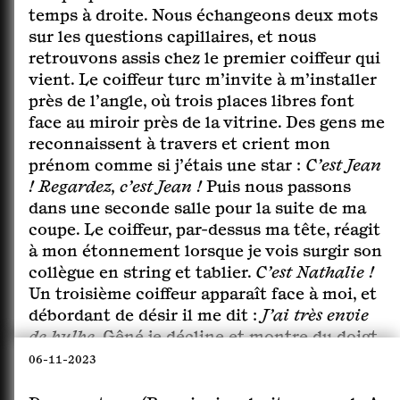
temps à droite. Nous échangeons deux mots
sur les questions capillaires, et nous
retrouvons assis chez le premier coiffeur qui
vient. Le coiffeur turc m’invite à m’installer
près de l’angle, où trois places libres font
face au miroir près de la vitrine. Des gens me
reconnaissent à travers et crient mon
prénom comme si j’étais une star :
C’est Jean
! Regardez, c’est Jean !
Puis nous passons
dans une seconde salle pour la suite de ma
coupe. Le coiffeur, par-dessus ma tête, réagit
à mon étonnement lorsque je vois surgir son
collègue en string et tablier.
C’est Nathalie !
Un troisième coiffeur apparaît face à moi, et
débordant de désir il me dit :
J’ai très envie
de bulbe
. Gêné je décline et montre du doigt
vers ma gauche :
Nathalie, peut-être ?
06-11-2023