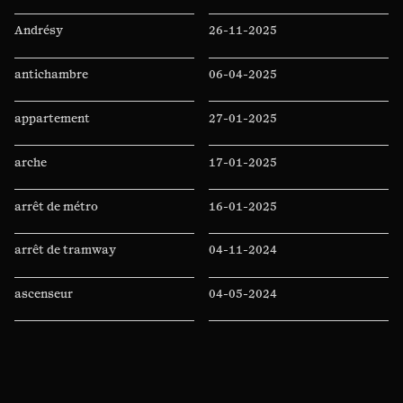
doctorant commence à parler de la langue
de cette population, l’assesseur se rend
Andrésy
26-11-2025
compte qu’il lui manque des bases très
élémentaires, comme le verbe « lire », dont il
antichambre
06-04-2025
ne connaît pas la traduction.
appartement
27-01-2025
arche
17-01-2025
arrêt de métro
16-01-2025
arrêt de tramway
04-11-2024
ascenseur
04-05-2024
Auchan
11-04-2024
auditorium
07-04-2024