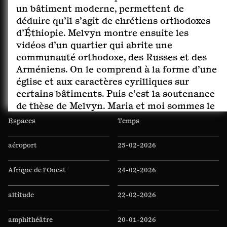
un bâtiment moderne, permettent de
déduire qu’il s’agit de chrétiens orthodoxes
d’Éthiopie. Melvyn montre ensuite les
vidéos d’un quartier qui abrite une
communauté orthodoxe, des Russes et des
Arméniens. On le comprend à la forme d’une
église et aux caractères cyrilliques sur
certains bâtiments. Puis c’est la soutenance
de thèse de Melvyn. Maria et moi sommes le
seul public. Les tables sont alignées dans
Espaces
Temps
une disposition de salle de classe. Chauve,
grosse moustache, grosses lunettes rondes,
aéroport
25-02-2026
l’assesseur est assis face à Melvyn. Il
ressemble à un intellectuel des années 1970
Afrique de l'Ouest
24-02-2026
; probablement un linguiste ou un
ethnologue. La soutenance n’est pas très
altitude
22-02-2026
formalisée. Il est le seul membre du jury. Il
est bienviellant. Pourtant, lorsque le
amphithéâtre
20-01-2026