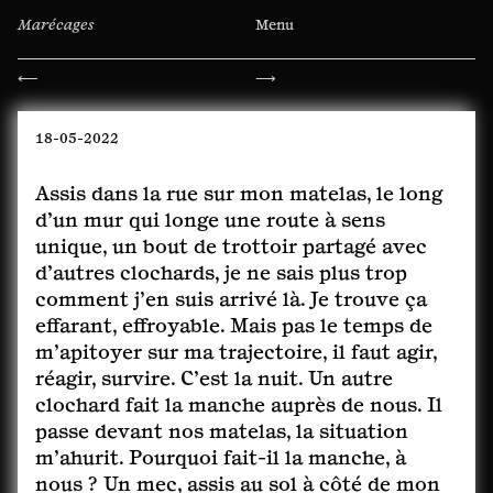
Marécages
Menu
Navigation
⟵
⟶
de
l’article
18-05-2022
Assis dans la rue sur mon matelas, le long
d’un mur qui longe une route à sens
unique, un bout de trottoir partagé avec
d’autres clochards, je ne sais plus trop
comment j’en suis arrivé là. Je trouve ça
effarant, effroyable. Mais pas le temps de
m’apitoyer sur ma trajectoire, il faut agir,
réagir, survire. C’est la nuit. Un autre
clochard fait la manche auprès de nous. Il
passe devant nos matelas, la situation
m’ahurit. Pourquoi fait-il la manche, à
nous ? Un mec, assis au sol à côté de mon