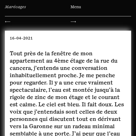
Marécages
Menu
Navigation
⟵
⟶
de
l’article
16-04-2021
Tout près de la fenêtre de mon
appartement au 4ème étage de la rue du
cancera, j’entends une conversation
inhabituellement proche. Je me penche
pour regarder. Il y a une crue vraiment
spectaculaire, l’eau est montée jusqu’à la
rigole de zinc de mon étage et le courant
est calme. Le ciel est bleu. Il fait doux. Les
voix que j’entendais sont celles de deux
personnes qui discutent tout en dérivant
vers la Garonne sur un radeau minimal
semblable à une porte. J’ai peur que l’eau