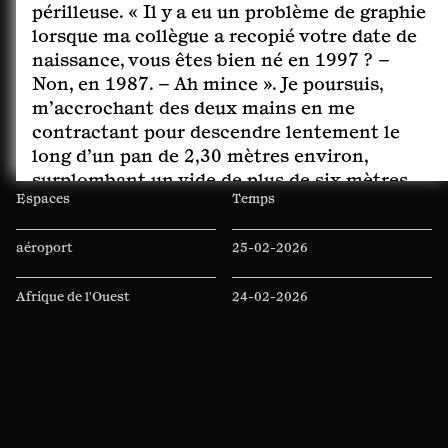
périlleuse. « Il y a eu un problème de graphie
lorsque ma collègue a recopié votre date de
naissance, vous êtes bien né en 1997 ? –
Non, en 1987. – Ah mince ». Je poursuis,
m’accrochant des deux mains en me
contractant pour descendre lentement le
long d’un pan de 2,30 mètres environ,
surplombant un vide de plus de six mètres.
Espaces
Temps
Je me dis que ce serait tragi-comique de
tomber et de mourir à cet instant, au
aéroport
25-02-2026
moment même où je parle avec une
employée municipale de mes papiers
Afrique de l'Ouest
24-02-2026
d’identité et de ma date de naissance.
altitude
22-02-2026
amphithéâtre
20-01-2026
Andrésy
26-11-2025