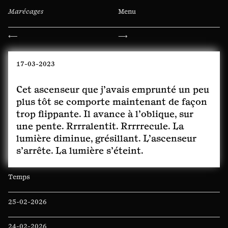
Marécages
Menu
Navigation
⟵
⟶
de
l’article
17-03-2023
Cet ascenseur que j’avais emprunté un peu
plus tôt se comporte maintenant de façon
trop flippante. Il avance à l’oblique, sur
une pente. Rrrralentit. Rrrrrecule. La
lumière diminue, grésillant. L’ascenseur
s’arrête. La lumière s’éteint.
Temps
25-02-2026
24-02-2026