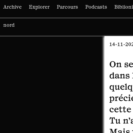
Archive
Explorer
Parcours
Podcasts
Biblion
Rechercher :
14-11-20
On se
dans 
quelq
préci
cette
Tu n’a
Mais 