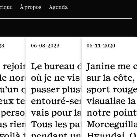
irique
À propos
Agenda
23
06-08-2023
05-11-2020
 rejoint dans une rue qui desce
Le bureau du docteur de 
Janine me c
le nord-est de Paris. Je croise
où je ne vis pas, mais où
sur la côte
u’un que je connais et gaspille 
passer plusieurs semaine
sport roug
eux temps avec toi à discuter a
entouré-serré de la salle
visualise l
 personne que tu ne connais pa
vais pour la troisième f
notre point
s rien à dire, et tu ne dis rien.
Tous les patients sont l
Morceguilla
voilà ta voiture. Tu as comman
pendant une consultati
Hyundai. O