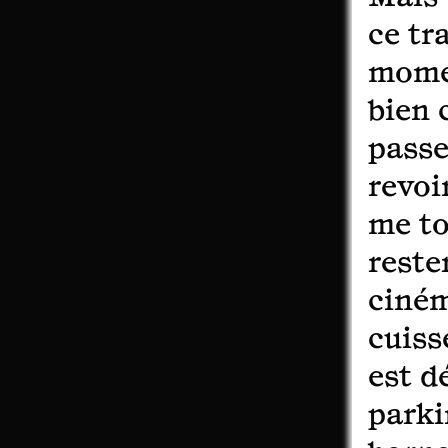
ce tr
momen
bien 
passe
revoi
me to
reste
ciném
cuiss
est d
parki