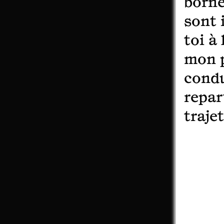
borne
sont i
toi à
mon p
condu
repar
trajet