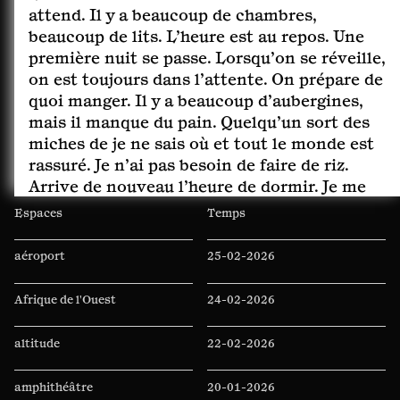
attend. Il y a beaucoup de chambres,
beaucoup de lits. L’heure est au repos. Une
première nuit se passe. Lorsqu’on se réveille,
on est toujours dans l’attente. On prépare de
quoi manger. Il y a beaucoup d’aubergines,
mais il manque du pain. Quelqu’un sort des
miches de je ne sais où et tout le monde est
rassuré. Je n’ai pas besoin de faire de riz.
Arrive de nouveau l’heure de dormir. Je me
dirige vers ma chambre éphémère mais
Espaces
Temps
Marine Le Pen dort dans mon lit. Elle me
tutoie. Moi, je la vouvoie puis je me dis que je
aéroport
25-02-2026
peux, que je dois la tutoyer, c’est dans les
usages du groupe. Elle est déjà allongée, je
Afrique de l'Ouest
24-02-2026
cherche une autre chambre. Je déambule
dans des couloirs qui sont situés dans un
altitude
22-02-2026
espace semi-intérieur, semi-extérieur. Je
croise des personnes dont deux femmes qui
amphithéâtre
20-01-2026