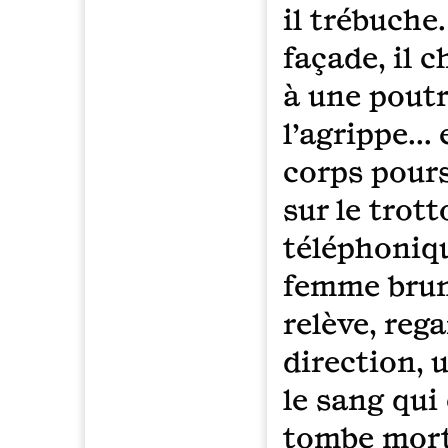
il trébuche
façade, il 
à une poutr
l’agrippe… 
corps pours
sur le trott
téléphonique
femme brune
relève, reg
direction, 
le sang qui 
tombe mort