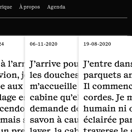
irique
À propos
Agenda
24
06-11-2020
19-08-2020
 à l’arrière de la cabine des pilo
J’arrive pour prendre u
J’entre dan
avion, je suis assis parmi cette
les douches publiques.
parquets an
e aux premières loges. Le
m’accueille et me dit d’a
Il commence 
lage est lourd et vite nous
cabine qu’elle me désign
cordes. Je m
cendons vers la ville. Nous rou
demande de ne pas util
humain ni o
mais sur une autoroute, passo
savon à cause du virus.
éclairée par
un premier pont, puis un secon
laver, la cabine est dev
traverse le