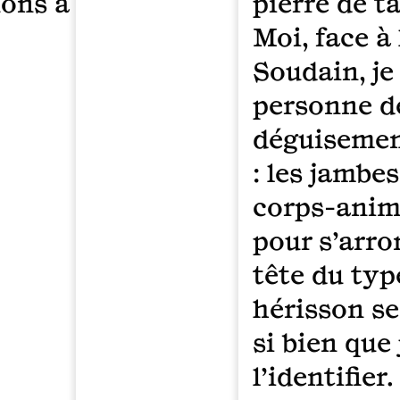
ons à gauche.
pierre de ta
Moi, face à 
Soudain, je
personne d
déguisemen
: les jambes
corps-anim
pour s’arro
tête du typ
hérisson se
si bien que
l’identifie