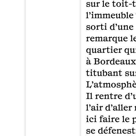
sur le toit
l’immeuble 
sorti d’une 
remarque le
quartier qu
à Bordeaux.
titubant su
L’atmosphèr
Il rentre d’
l’air d’alle
ici faire le
se défenestr