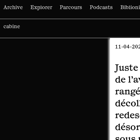
Archive
Explorer
Parcours
Podcasts
Biblion
Rechercher :
11-04-20
Juste
de l’
rangé
décol
redes
désor
sous 