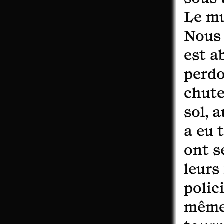
Le mu
Nous 
est a
perdo
chute
sol, 
a eu 
ont s
leurs
polic
même 