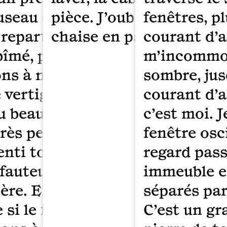
seau de l’appareil râpe ce derni
pièce. J’oublie mon tél
fenêtres, p
repartons en altitude mais l’e
chaise en partant.
courant d’a
bîmé, probablement aux ailes. 
m’incommode
ns à nouveau de la hauteur. Un
sombre, jus
 vertigineuse nous ramène vers
courant d’a
au beau milieu du traffic routier
c’est moi. 
très peur. Les pilotes disent qu’i
fenêtre osc
enti tous nos pieds agrippés à
regard passe
 fauteuils. Je vois par le hublot 
immeuble e
ière. Elle nous fait signe de pas
séparés par
si le feu est orange. Nous
C’est un gr