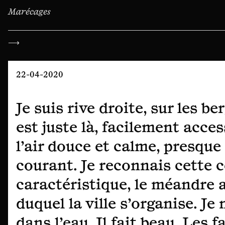
Marécages
Navigation
⟶
de
l’article
22-04-2020
Je suis rive droite, sur les be
est juste là, facilement access
l’air douce et calme, presque
courant. Je reconnais cette 
caractéristique, le méandre 
duquel la ville s’organise. Je
dans l’eau. Il fait beau. Les 