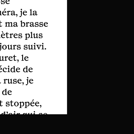
ose
éra, je la
ôt ma brasse
ètres plus
jours suivi.
ret, le
écide de
ruse, je
 de
t stoppée,
d’air qui se
lle ne