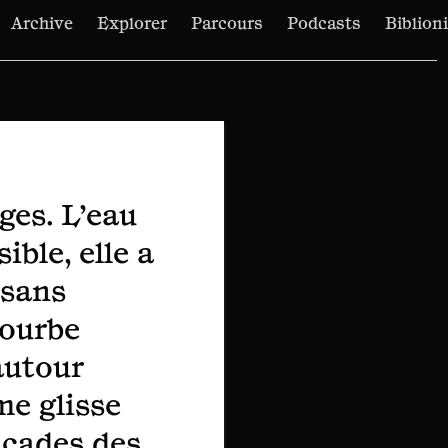
Archive
Explorer
Parcours
Podcasts
Biblion
rges. L’eau
ible, elle a
 sans
courbe
autour
 me glisse
façades des