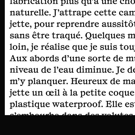
fabrication plus qu’à une ch
naturelle. J’attrape cette cam
jette, pour reprendre aussit
sans être traqué. Quelques m
loin, je réalise que je suis tou
Aux abords d’une sorte de mu
niveau de l’eau diminue. Je d
m’y planquer. Heureux de ma 
jette un œil à la petite coque
plastique waterproof. Elle es
s’embourbe dans des volutes 
mêlent aux eaux du fleuve. E