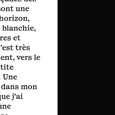
sont une
’horizon,
 blanchie,
res et
’est très
ent, vers le
tite
. Une
, dans mon
ue j’ai
une