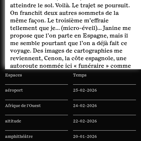
atteindre le sol. Voilà. Le trajet se poursuit.
On franchit deux autres sommets de la
même façon. Le troisième m’effraie
tellement que je… (micro-éveil)… Janine me
propose que l’on parte en Espagne, mais il
me semble pourtant que l’on a déjà fait ce
voyage. Des images de cartographies me
reviennent, Cenon, la côte espagnole, une
autoroute nommée ici « funéraire » comme
un funiculaire funèbre. J’ai un mauvais
Espaces
Temps
pressentiment. Cette impression d’une
possible cascade fatale, un crash dans la
aéroport
25-02-2026
montagne me bloque. Je ne veux pas lui dire
oui. Mais, n’y allons pas.
Afrique de l'Ouest
24-02-2026
altitude
22-02-2026
amphithéâtre
20-01-2026