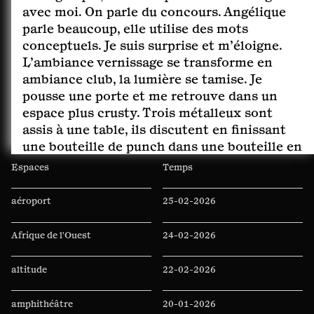
avec moi. On parle du concours. Angélique
parle beaucoup, elle utilise des mots
conceptuels. Je suis surprise et m’éloigne.
L’ambiance vernissage se transforme en
ambiance club, la lumière se tamise. Je
pousse une porte et me retrouve dans un
espace plus crusty. Trois métalleux sont
assis à une table, ils discutent en finissant
une bouteille de punch dans une bouteille en
plastique. Je pousse une autre porte et me
Espaces
Temps
retrouve à l’extérieur sur une place de
village. Quelques voitures sont garées. Je me
aéroport
25-02-2026
retourne et remarque que la porte par
laquelle je viens de sortir est l’entrée d’un
Afrique de l'Ouest
24-02-2026
PMU. Je m’approche. Elle est fermée. Je
frappe. Un homme métis vient m’ouvrir. Il
altitude
22-02-2026
me laisse entrer, on discute, on rigole.
Ambiance total clubbing à l’intérieur. Jean,
amphithéâtre
20-01-2026