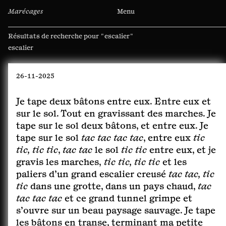
Marécages
Menu
Résultats de recherche pour
"escalier"
Rechercher :
26-11-2025
Je tape deux bâtons entre eux. Entre eux et
sur le sol. Tout en gravissant des marches. Je
tape sur le sol deux bâtons, et entre eux. Je
tape sur le sol
tac tac tac tac
, entre eux
tic
tic, tic tic
,
tac tac
le sol
tic tic
entre eux, et je
gravis les marches,
tic tic, tic tic
et les
paliers d’un grand escalier creusé
tac tac, tic
tic
dans une grotte, dans un pays chaud,
tac
tac tac tac
et ce grand tunnel grimpe et
s’ouvre sur un beau paysage sauvage. Je tape
les bâtons en transe, terminant ma petite