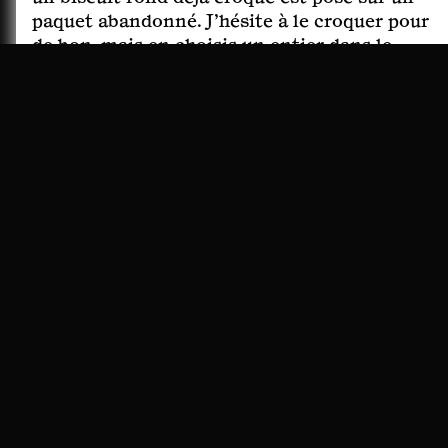
paquet abandonné. J’hésite à le croquer pour
de bon, mais en choisis un entier dans le
paquet, pour plus de discrétion. Le biscuit à
la main, voleur, je descends l’escalier et
croise alors droit dans les yeux, monsieur
l’imam qui revient dans ses appartements.