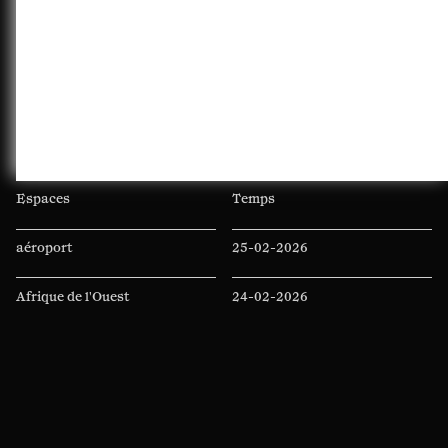
Espaces
Temps
aéroport
25-02-2026
Afrique de l'Ouest
24-02-2026
altitude
22-02-2026
amphithéâtre
20-01-2026
Andrésy
26-11-2025