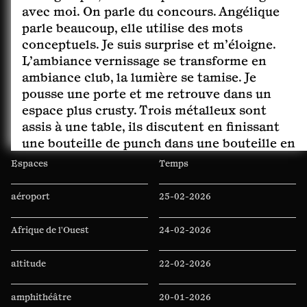
avec moi. On parle du concours. Angélique
parle beaucoup, elle utilise des mots
conceptuels. Je suis surprise et m’éloigne.
L’ambiance vernissage se transforme en
ambiance club, la lumière se tamise. Je
pousse une porte et me retrouve dans un
espace plus crusty. Trois métalleux sont
assis à une table, ils discutent en finissant
une bouteille de punch dans une bouteille en
plastique. Je pousse une autre porte et me
Espaces
Temps
retrouve à l’extérieur sur une place de
village. Quelques voitures sont garées. Je me
aéroport
25-02-2026
retourne et remarque que la porte par
laquelle je viens de sortir est l’entrée d’un
Afrique de l'Ouest
24-02-2026
PMU. Je m’approche. Elle est fermée. Je
frappe. Un homme métis vient m’ouvrir. Il
altitude
22-02-2026
me laisse entrer, on discute, on rigole.
Ambiance total clubbing à l’intérieur. Jean,
amphithéâtre
20-01-2026