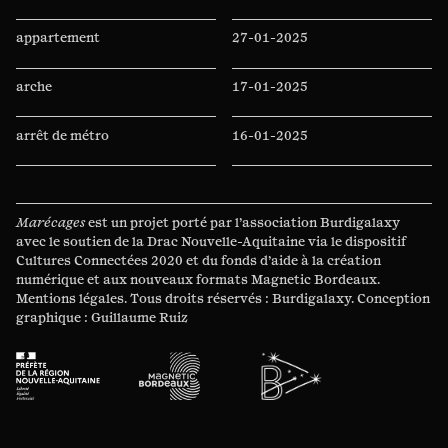
appartement
27-01-2025
arche
17-01-2025
arrêt de métro
16-01-2025
arrêt de tramway
04-11-2024
Marécages
est un projet porté par l’association
Burdigalaxy
ascenseur
04-05-2024
avec le soutien de la
Drac Nouvelle-Aquitaine
via le dispositif
Cultures Connectées
2020 et du
fonds d’aide à la création
numérique
et aux nouveaux
formats Magnetic Bordeaux
.
Auchan
11-04-2024
Mentions légales
. Tous droits réservés :
Burdigalaxy
. Conception
graphique :
Guillaume Ruiz
auditorium
07-04-2024
autoroute
05-04-2024
avenue
17-03-2024