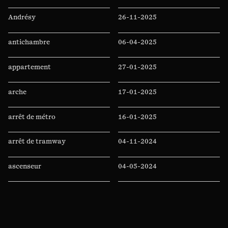
précieuses. Elle finit par me parler d’un
essaim vieillissant qui met tous ses efforts à
Andrésy
26-11-2025
produire une nouvelle reine.
antichambre
06-04-2025
appartement
27-01-2025
arche
17-01-2025
arrêt de métro
16-01-2025
arrêt de tramway
04-11-2024
ascenseur
04-05-2024
Auchan
11-04-2024
auditorium
07-04-2024