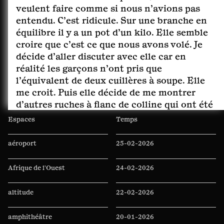
veulent faire comme si nous n’avions pas
entendu. C’est ridicule. Sur une branche en
équilibre il y a un pot d’un kilo. Elle semble
croire que c’est ce que nous avons volé. Je
décide d’aller discuter avec elle car en
réalité les garçons n’ont pris que
l’équivalent de deux cuillères à soupe. Elle
me croit. Puis elle décide de me montrer
d’autres ruches à flanc de colline qui ont été
construites en terre crue. Il faut desceller
Espaces
Temps
une lourde plaque qui m’évoque l’art du
Moyen-Âge ou de l’Égypte copte. Une sorte
aéroport
25-02-2026
de couloir relie les ruches, et on ne peut y
entrer qu’à quatre pattes. Ça me fait penser
Afrique de l'Ouest
24-02-2026
au stockage de nourriture au Maghreb ou en
Afrique de l’Ouest. L’apicultrice ouvre pour
altitude
22-02-2026
moi l’un des réservoirs : miel, gelée royale,
énormes larves comestibles, matières
amphithéâtre
20-01-2026