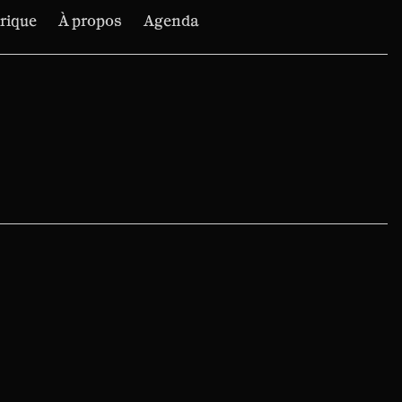
irique
À propos
Agenda