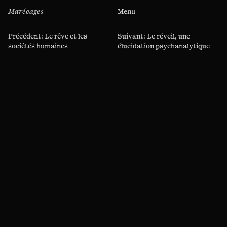
Marécages
Menu
Navigation
Précédent:
Le rêve et les
Suivant:
Le réveil, une
de
sociétés humaines
élucidation psychanalytique
l’article