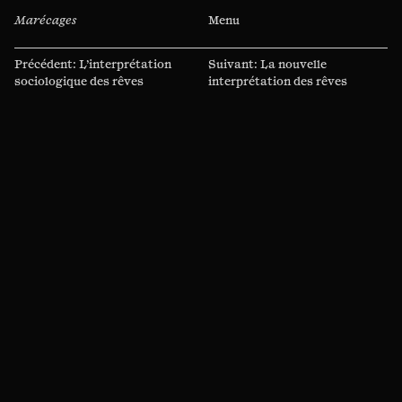
Marécages
Menu
Navigation
Précédent:
L’interprétation
Suivant:
La nouvelle
de
sociologique des rêves
interprétation des rêves
l’article