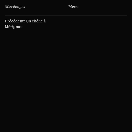
Marécages
Menu
Navigation
Précédent:
Un chêne à
de
Mérignac
l’article